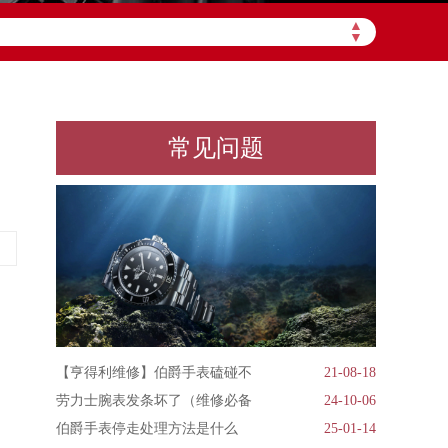
▲
▼
常见问题
【亨得利维修】伯爵手表磕碰不
21-08-18
劳力士腕表发条坏了（维修必备
24-10-06
伯爵手表停走处理方法是什么
25-01-14