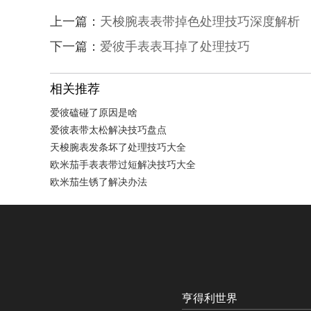
泉州市丰泽区宝洲路729号浦西万达中心写字
上一篇：
天梭腕表表带掉色处理技巧深度解析
青岛市南区山东路6号华润大厦B座22层04
烟台市芝罘区胜利路139号万达金融中心A座
下一篇：
爱彼手表表耳掉了处理技巧
长春市朝阳区西安大路727号中银大厦A座(
贵阳市南明区都司高架桥路33号亨特国际金
相关推荐
昆明市盘龙区北京路928号同德昆明广场写字
爱彼磕碰了原因是啥
石家庄市长安区中山东路39号勒泰中心写字楼
爱彼表带太松解决技巧盘点
西安市碑林区南关正街88号华侨城长安国际
天梭腕表发条坏了处理技巧大全
海口市龙华区金贸东路5号海口华润大厦B座1
欧米茄手表表带过短解决技巧大全
唐山市路南区新华东道100号万达广场写字楼
欧米茄生锈了解决办法
台州市椒江区东海大道1800号腾达中心东1幢
内蒙古自治区呼和浩特市玉泉区大学西街70
甘肃省兰州市七里河区西津西路16号兰州中心
黑龙江省大庆市萨尔图区会战大街亨得利售
黑龙江省鹤岗市向阳区红军路亨得利售后服
黑龙江省黑河市爱辉区中央街亨得利售后服
亨得利世界