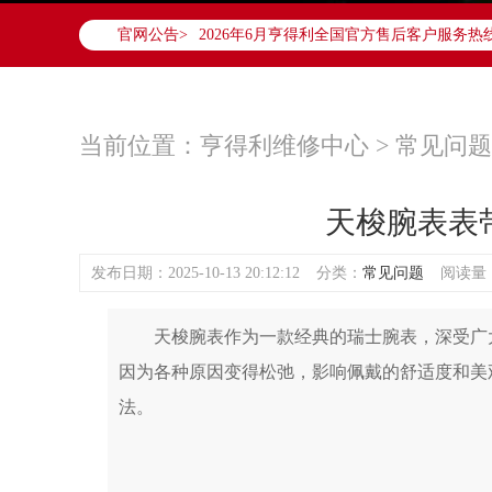
2026年6月亨得利中国区售后服务网络优化
官网公告>
2026年6月亨得利全国官方售后客户服务热线：40
亨得利官方全国统一服务热线400-878-6
港澳台无独立专线，需直接拨打本统一热线
2026年6月亨得利售后服务中心最新网点地
当前位置：
亨得利维修中心
>
常见问题
北京市东城区东长安街1号东方广场写字楼W
北京市朝阳区建国门外大街甲6号华熙国际中心
天梭腕表表
天津市和平区赤峰道136号天津国际金融中心
上海市徐汇区虹桥路3号港汇中心写字楼2座3
发布日期：2025-10-13 20:12:12
分类：
常见问题
阅读量：(
上海市黄浦区南京东路299号宏伊国际广场写
南京市秦淮区中山南路1号（新街口）南京中
天梭腕表作为一款经典的瑞士腕表，深受广大
常州市新北区龙锦路1590号现代传媒中心写字
因为各种原因变得松弛，影响佩戴的舒适度和美
徐州市鼓楼区淮海东路29号苏宁广场IFC国
扬州市邗江区国展路29号星耀天地写字楼1号
法。
盐城市盐都区世纪大道5号盐城金融城写字楼1
泰州市海陵区永定东路399号置地商务中心东