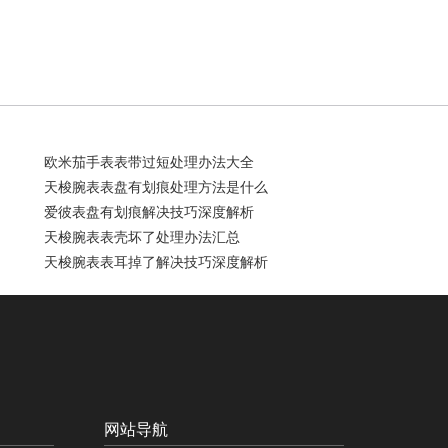
楼A座7楼709室（需提前预约）
室（需提前预约）
907室（需提前预约）
旺进大厦)18层09室（需提前预约）
融中心14楼14D（需提前预约）
楼10层06室（需提前预约）
欧米茄手表表带过短处理办法大全
B座13层07室（需提前预约）
天梭腕表表盘有划痕处理方法是什么
中心E座6楼10室（需提前预约）
爱彼表盘有划痕解决技巧深度解析
7层1707室（需提前预约）
天梭腕表表壳坏了处理办法汇总
A座10层1002室（需提前预约）
天梭腕表表耳掉了解决技巧深度解析
20楼2002室（需提前预约）
号华润万象城写字楼（鄂尔多斯大厦）23层2326室（需提前预约）
写字楼20层2002室（需提前预约）
后服务中心（需提前预约）
务中心（需提前预约）
务中心（需提前预约）
网站导航