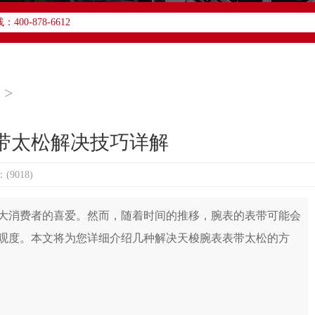
升级公告
0-878-6612
612，服务覆盖中国大陆、香港、澳门、台湾全部区域
获取售后、咨询等相关服务。
址：
>
3座6层602室（需提前预约）
写字楼D座11层1102室（需提前预约）
带太松解决技巧详解
写字楼26层2603室（需提前预约）
7层3705室（需提前预约）
9018)
字楼8层806室（需提前预约）
心写字楼22层C1-1室（需提前预约）
消费者的喜爱。然而，随着时间的推移，腕表的表带可能会
楼5号楼10层1008室（需提前预约）
观度。本文将为您详细介绍几种解决天梭腕表表带太松的方
际金融中心写字楼35层3508室（需提前预约）
楼18层1803室（需提前预约）
号楼16层1604室（需提前预约）
塔写字楼（华润万象城）17层1706室（需提前预约）