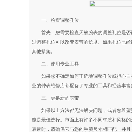
宁波市江北区大闸南路500号来福士广场办公
杭州市上城区钱江路1366号华润大厦写字楼A
金华市金东区东市南街777号金华万达广场写
一、检查调整孔位
绍兴市越城区胜利东路379号世茂天际中心写
首先，您需要检查天梭腕表的调整孔位是否已
嘉兴市南湖区广益路705号嘉兴世界贸易中心
过调整孔位可以改变表带的长度。如果孔位已经
南昌市红谷滩新区红谷中大道998号绿地双
济南市历下区经十路11111号华润中心写字
其他措施。
广州市天河区天河路230号万菱汇国际中心写
二、使用专业工具
广州市越秀区环市东路371-375号世界贸
深圳市罗湖区深南东路5001号华润大厦写字楼
如果您不确定如何正确地调整孔位或担心自行
惠州市惠城区江北文昌一路7号华贸大厦写字
业的钟表维修店都配备了专业的工具和经验丰富
厦门市思明区湖滨东路95号华润大厦写字楼B
三、更换新的表带
福州市鼓楼区五四路128-1号恒力城写字楼1
成都市锦江区人民东路6号SAC东原中心写字
如果以上方法都无法解决问题，或者您希望更
重庆市江北区观音桥步行街2号融恒时代广场
能是最佳选择。市面上有许多不同材质和风格的
长沙市芙蓉区定王台街道建湘路393号世茂
表带时，请确保它与您的手腕尺寸相匹配，并且