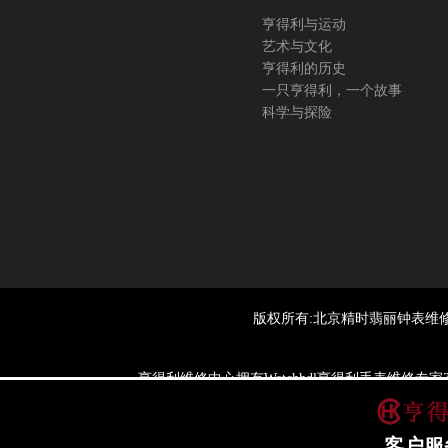
黑龙江省鸡西市鸡冠区红军路亨得利售后服
亨得利与运动
黑龙江省佳木斯市向阳区长安路亨得利售后
艺术与文化
黑龙江省牡丹江市东安区太平路亨得利售后
亨得利的历史
黑龙江省七台河市桃山区大同街亨得利售后
一只亨得利，一个故事
科学与探险
黑龙江省齐齐哈尔市龙沙区龙华路亨得利售
黑龙江省双鸭山市尖山区新兴大街亨得利售
黑龙江省绥化市北林区新华街与康庄路交叉
黑龙江省伊春市伊美区通河路亨得利售后服
吉林省白城市洮北区明仁南街亨得利售后服
吉林省白山市浑江区浑江大街亨得利售后服
吉林省吉林市船营区河南街亨得利售后服务
吉林省辽源市龙山区人民大街亨得利售后服
版权所有:北京精时翡丽钟表维
吉林省梅河口市新华街道梅河大街亨得利售
吉林省四平市铁东区紫气大路与南九经街交
亨得利维修中心拥有Watchhdl亨得利手表维修
吉林省松原市宁江区五环大街亨得利售后服
一个世纪以
吉林省通化市东昌区环通乡江南大街亨得利
如权利人或知情人士发现本站内容存在事实错误或涉及版权、名誉权等侵权问题，请通过
客户服