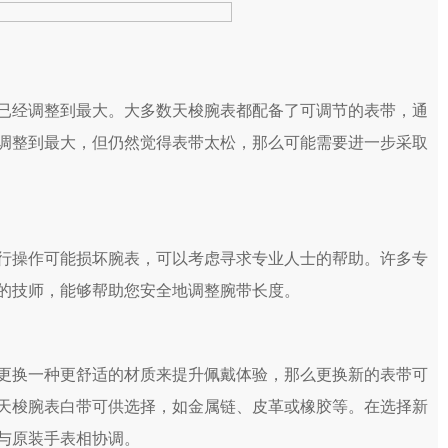
楼20层2009室（需提前预约）
座5层503-5室（需提前预约）
字楼4号楼22层2209室（需提前预约）
字楼8层805室（需提前预约）
经调整到最大。大多数天梭腕表都配备了可调节的表带，通
写字楼A座13层1304室（需提前预约）
调整到最大，但仍然觉得表带太松，那么可能需要进一步采取
子塔（中央广场）A1座办公楼14层07室（需提前预约）
楼（万象城）15层1508室（需提前预约）
字楼A塔7层704室（需提前预约）
易中心大厦南塔写字楼15层07室（需提前预约）
17层1701室（需提前预约）
操作可能损坏腕表，可以考虑寻求专业人士的帮助。许多专
楼1座30层05室（需提前预约）
的技师，能够帮助您安全地调整腕带长度。
座11层1104室（需提前预约）
5层03室（需提前预约）
楼24层2406B室（需提前预约）
换一种更舒适的材质来提升佩戴体验，那么更换新的表带可
写字楼9层902室（需提前预约）
天梭腕表白带可供选择，如金属链、皮革或橡胶等。在选择新
环球金融中心写字楼（芙蓉广场）10层13室（需提前预约）
与原装手表相协调。