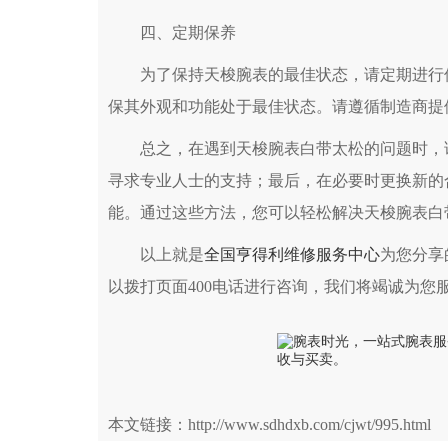
郑州市二七区铭功路10号华润大厦写字楼29
四、定期保养
太原市迎泽区解放路15号亨得利名表服务
沈阳市沈河区中街路137号亨得利名表服务
为了保持天梭腕表的最佳状态，请定期进行保
沈阳市沈河区中街路83号亨得利名表服务
保其外观和功能处于最佳状态。请遵循制造商提
乌鲁木齐市天山区红山路26号时代广场（CCM
温州市鹿城区锦绣路1067号置信广场10层1
总之，在遇到天梭腕表白带太松的问题时，请
哈尔滨市道里区友谊西路600号富力中心T2座写
寻求专业人士的支持；最后，在必要时更换新的
大连市中山区人民路15号国际金融大厦7层
能。通过这些方法，您可以轻松解决天梭腕表白
佛山市禅城区季华五路57号万科金融中心C座
以上就是
全国亨得利维修服务中心
为您分享
东莞市东城街道鸿福东路1号民盈国贸中心T
无锡市梁溪区人民中路139号恒隆广场写字楼
以拨打页面400电话进行咨询，我们将竭诚为您
南通市崇川区工农路57号圆融广场写字楼16
苏州市苏州工业园区星港街199号苏州中心办
武汉市江汉区解放大道686号世界贸易大厦3
南宁市青秀区金湖路59号地王大厦12楼12
本文链接：http://www.sdhdxb.com/cjwt/995.html
合肥市蜀山区潜山路111号万象城华润大厦B