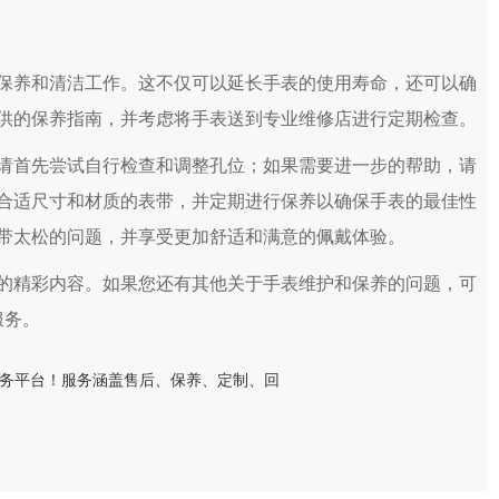
层2905室（需提前预约）
中心（品牌授权店）3层整层（需提前预约）
中心（品牌授权店）1层整层（需提前预约）
养和清洁工作。这不仅可以延长手表的使用寿命，还可以确
中心（品牌授权店）1层整层（需提前预约）
供的保养指南，并考虑将手表送到专业维修店进行定期检查。
ALL）C座17层17-B（需提前预约）
015室（需提前预约）
首先尝试自行检查和调整孔位；如果需要进一步的帮助，请
字楼29层03室（需提前预约，营业时间：8:30-18:30）
合适尺寸和材质的表带，并定期进行保养以确保手表的最佳性
G室（需提前预约）
带太松的问题，并享受更加舒适和满意的佩戴体验。
12层1205室（需提前预约）
的精彩内容。如果您还有其他关于手表维护和保养的问题，可
1写字楼9层907室（需提前预约）
1座11层1104室（需提前预约）
服务。
层1603室（需提前预约）
公楼C座22层08室（需提前预约）
8层09室（需提前预约）
24室（需提前预约）
座12楼03室（需提前预约）