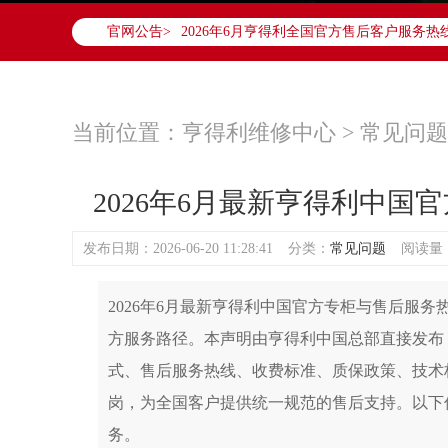
2026年6月亨得利全国官方售后客户服务热线：40
官网公告>
亨得利官方全国统一服务热线400-878-6
港澳台无独立专线，需直接拨打本统一热线
2026年6月亨得利售后服务中心最新网点地
北京市东城区东长安街1号东方广场写字楼W
当前位置：
亨得利维修中心
>
常见问题
北京市朝阳区建国门外大街甲6号华熙国际中心
天津市和平区赤峰道136号天津国际金融中心
2026年6月最新亨得利中
上海市徐汇区虹桥路3号港汇中心写字楼2座3
上海市黄浦区南京东路299号宏伊国际广场写
发布日期：2026-06-20 11:28:41
分类：
常见问题
阅读量：(
南京市秦淮区中山南路1号（新街口）南京中
常州市新北区龙锦路1590号现代传媒中心写字
2026年6月最新亨得利中国官方专柜与售后服
徐州市鼓楼区淮海东路29号苏宁广场IFC国
方服务路径。本声明由亨得利中国总部直接发布，
扬州市邗江区国展路29号星耀天地写字楼1号
盐城市盐都区世纪大道5号盐城金融城写字楼1
式、售后服务热线、收费标准、质保政策、技术标准
泰州市海陵区永定东路399号置地商务中心东
岗，为全国客户提供统一规范的售后支持。以下
宁波市江北区大闸南路500号来福士广场办公
务。