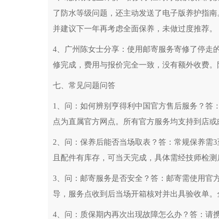
河北省保定市竞秀区朝阳北大街北国先天下
了防水等级问题，还主动发送了电子版养护指南
内蒙古自治区阿拉善盟市左旗土尔扈特大街
并建议下一年再考虑全面保养，未做过度推荐。
内蒙古自治区巴彦淖尔市临河区新华街亨得
内蒙古自治区包头市青山区幸福路甲3号王
4、广州陈女士分享：使用邮寄服务寄修了停走
内蒙古自治区赤峰市红山区哈达街亨得利售
修完成，费用与报价完全一致，没有额外收费。
内蒙古自治区鄂尔多斯市东胜区伊金霍洛街
内蒙古自治区呼伦贝尔市海拉尔区中央街亨
七、常见问题问答
内蒙古自治区通辽市科尔沁区明仁大街亨得
1、问：如何辨别亨得利中国官方售后服务？答：直接
内蒙古自治区乌海市海勃湾区人民南路亨得
点为直属官方网点。所有官方服务均支持到店或
内蒙古自治区乌兰察布市集宁区恩和大街亨
内蒙古自治区锡林郭勒盟市锡林浩特市光明
2、问：保养后能否当场取表？答：常规保养需
内蒙古自治区兴安盟市乌兰浩特市兴安大街
且配件有库存，可当天完成，具体需经技师检测
山西省大同市平城区迎宾街亨得利售后服务
3、问：邮寄服务是否安全？答：邮寄需使用官
山西省晋城市城区黄华街亨得利售后服务中
导，服务点收到后当场开箱核对并出具验收单。
山西省晋中市榆次区顺城街亨得利售后服务
山西省临汾市尧都区解放路亨得利售后服务
4、问：质保期内再次出现故障怎么办？答：请携带服