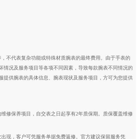
室（需提前预约）
907室（需提前预约）
旺进大厦)18层09室（需提前预约）
融中心14楼14D（需提前预约）
楼10层06室（需提前预约）
B座13层07室（需提前预约）
中心E座6楼10室（需提前预约）
养，不代表复杂功能或特殊材质腕表的最终费用。由于手表的
7层1707室（需提前预约）
坏情况及服务项目等各项不同因素，导致每款腕表不同情况的
A座10层1002室（需提前预约）
服提供腕表的具体信息、腕表现状及服务项目，方可为您提供
20楼2002室（需提前预约）
号华润万象城写字楼（鄂尔多斯大厦）23层2326室（需提前预约）
写字楼20层2002室（需提前预约）
后服务中心（需提前预约）
的维修保养项目，自交表之日起享有2年质保期。质保覆盖维修
务中心（需提前预约）
务中心（需提前预约）
务中心（需提前预约）
次出现，客户可凭服务单据免费返修。官方建议保留服务凭