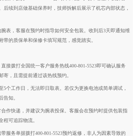
亨得利售后服务中心（需提前预约）
。后续到店做基础保养时，技师拆解后展示了机芯内部状态，
亨得利售后服务中心（需提前预约）
利售后服务中心（需提前预约）
府井百货名表维修亨得利售后服务中心（需提前预约）
的腕表，客服在预约时指导如何安全包装。收到后3天即通知维
后服务中心（需提前预约）
附带的质保单和保修卡填写规范，感觉踏实。
亨得利售后服务中心（需提前预约）
得利售后服务中心（需提前预约）
利售后服务中心（需提前预约）
拨打全国统一客户服务热线400-801-5523即可确认服务
利售后服务中心（需提前预约）
邮寄，且需提前通过该热线预约。
得利售后服务中心（需提前预约）
街与额尔敦路交叉口亨得利售后服务中心（需提前预约）
3至5个工作日，无法即日取表。若仅为更换电池或简单调试，
亨得利售后服务中心（需提前预约）
后告知。
中心（需提前预约）
方合作快递，并建议为腕表投保。客服会在预约时提供包装指
心（需提前预约）
全程可追踪物流。
中心（需提前预约）
中心（需提前预约）
务单据拨打400-801-5523预约返修，非人为因素导致的