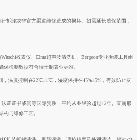
服务中心（需提前预约）
服务中心（需提前预约）
服务中心（需提前预约）
自行拆卸或非官方渠道维修造成的损坏。如需延长质保范围，
后服务中心（需提前预约）
后服务中心（需提前预约）
口亨得利售后服务中心（需提前预约）
务中心（需提前预约）
schi校表仪、Elma超声波清洗机、Bergeon专业拆装工具组
务中心（需提前预约）
确保检测数据符合瑞士制表业标准。
务中心（需提前预约）
工作间，温度控制在22℃±1℃，湿度保持在45%±5%，有效防止灰
中心（需提前预约）
务中心（需提前预约）
后服务中心（需提前预约）
P）认证证书或同等国际资质，平均从业经验超过12年。直属服
汇处亨得利售后服务中心（需提前预约）
结构与维修工艺。
务中心（需提前预约）
售后服务中心（需提前预约）
中心（需提前预约）
包括机芯拆解清洗、重新润滑、调校精度及外观清洁。超过3年