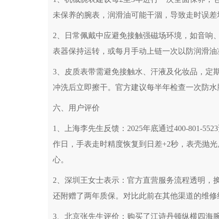
辽宁省鞍山市铁东区站前街亨得利售后服务
未保养的腕表，润滑油可能干涸，导致走时误差
辽宁省本溪市平山区胜利路亨得利售后服务
辽宁省朝阳市双塔区新华路亨得利售后服务
2、日常佩戴中应避免接触强磁场环境，如音响
辽宁省丹东市振兴区七经街亨得利售后服务
表器保持运转，或每月手动上链一次以防润滑油
辽宁省抚顺市新抚区东一路亨得利售后服务
辽宁省阜新市海州区解放大街亨得利售后服
3、皮质表带需避免接触水、汗液及化妆品，定
辽宁省葫芦岛市连山区中央路亨得利售后服
冲洗后立即擦干。官方建议每半年检查一次防水
辽宁省锦州市古塔区中央大街亨得利售后服
六、用户评价
辽宁省辽阳市白塔区新运大街亨得利售后服
辽宁省盘锦市兴隆台区石油大街亨得利售后
1、上海李先生反馈：2025年底通过400-801
辽宁省铁岭市银州区南马路亨得利售后服务
作日，手表走时精度恢复到日差+2秒，表壳抛
辽宁省营口市站前区市府路与渤海大街交叉
心。
辽宁省沈阳市沈河区中街路137号亨得利
2、深圳王女士表示：官方直营服务流程透明，
辽宁省沈阳市沈河区中街路83号亨得利名
北京市朝阳区建国门外大街甲6号华熙国际中
还附赠了两年质保。对比此前在其他渠道的维修
北京市东城区东长安街1号王府井东方广场W
3、北京张先生评价：购买了江诗丹顿纵横四海腕表后