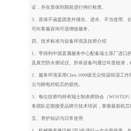
黑龙江省佳木斯市向阳区长安路亨得利售后
证，并在质保到期前进行例行检查。
黑龙江省牡丹江市东安区太平路亨得利售后
黑龙江省七台河市桃山区大同街亨得利售后
3、质保不涵盖因意外撞击、进水、不当使用、
黑龙江省齐齐哈尔市龙沙区龙华路亨得利售
可向客服咨询可选增值服务。
黑龙江省双鸭山市尖山区新兴大街亨得利售
四、技术标准与设备环境及技师介绍
黑龙江省绥化市北林区新华街与康庄路交叉
黑龙江省伊春市伊美区通河路亨得利售后服
1、亨得利中国直属服务中心配备瑞士原厂进口的Wit
吉林省白城市洮北区明仁南街亨得利售后服
及真空防水测试仪。所有设备均通过年度校准，
吉林省白山市浑江区浑江大街亨得利售后服
2、服务环境采用Class 1000级无尘恒温恒湿
吉林省吉林市船营区河南街亨得利售后服务
吉林省辽源市龙山区人民大街亨得利售后服
尘与静电对机芯的损伤。
吉林省梅河口市新华街道梅河大街亨得利售
3、每位技师均持有瑞士制表师协会（WOSTE
吉林省四平市铁东区紫气大路与南九经街交
务团队定期接受品牌方技术培训，掌握最新机芯
吉林省松原市宁江区五环大街亨得利售后服
吉林省通化市东昌区环通乡江南大街亨得利
五、养护知识与日常使用
吉林省延边市延吉市解放路亨得利售后服务
1、机械腕表建议每2至3年进行一次全面保养，