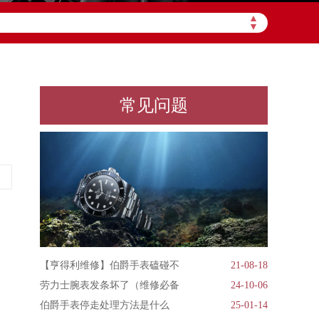
▲
▼
常见问题
【亨得利维修】伯爵手表磕碰不
21-08-18
劳力士腕表发条坏了（维修必备
24-10-06
伯爵手表停走处理方法是什么
25-01-14