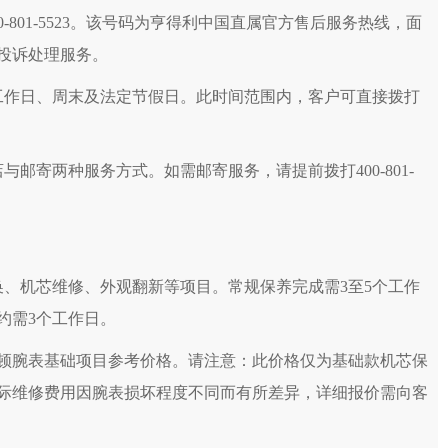
中心（品牌授权店）3层整层（需提前预约）
0-801-5523。该号码为亨得利中国直属官方售后服务热线，面
中心（品牌授权店）1层整层（需提前预约）
投诉处理服务。
中心（品牌授权店）1层整层（需提前预约）
ALL）C座17层17-B（需提前预约）
，涵盖工作日、周末及法定节假日。此时间范围内，客户可直接拨打
015室（需提前预约）
字楼29层03室（需提前预约，营业时间：8:30-18:30）
邮寄两种服务方式。如需邮寄服务，请提前拨打400-801-
G室（需提前预约）
12层1205室（需提前预约）
1写字楼9层907室（需提前预约）
1座11层1104室（需提前预约）
层1603室（需提前预约）
换、机芯维修、外观翻新等项目。常规保养完成需3至5个工作
公楼C座22层08室（需提前预约）
约需3个工作日。
8层09室（需提前预约）
诗丹顿腕表基础项目参考价格。请注意：此价格仅为基础款机芯保
24室（需提前预约）
际维修费用因腕表损坏程度不同而有所差异，详细报价需向客
座12楼03室（需提前预约）
楼A座7楼709室（需提前预约）