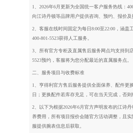
太原市迎泽区解放路15号亨得利名表服务
1、2026年6月更新为全国统一客户服务热线：40
沈阳市沈河区中街路137号亨得利名表服务
向江诗丹顿等品牌用户提供咨询、预约、报价及
沈阳市沈河区中街路83号亨得利名表服务
乌鲁木齐市天山区红山路26号时代广场（CCM
2、客服在线时间固定为每日8:00至22:00
温州市鹿城区锦绣路1067号置信广场10层1
400-801-5523获得人工服务。
哈尔滨市道里区友谊西路600号富力中心T2座写
3、所有官方专柜及直属售后服务网点均支持到店与
大连市中山区人民路15号国际金融大厦7层
佛山市禅城区季华五路57号万科金融中心C座
5523预约，客服将为您分配最近的直属服务点。
东莞市东城街道鸿福东路1号民盈国贸中心T
二、服务项目与收费标准
无锡市梁溪区人民中路139号恒隆广场写字楼
南通市崇川区工农路57号圆融广场写字楼16
1、亨得利官方售后服务提供全面保养、配件更
苏州市苏州工业园区星港街199号苏州中心办
日；更换配件若库存充足，可在当天完成，否则
武汉市江汉区解放大道686号世界贸易大厦3
2、以下为根据2026年6月官方声明发布的江
南宁市青秀区金湖路59号地王大厦12楼12
养费用，所有项目报价会随官方活动调整，且实
合肥市蜀山区潜山路111号万象城华润大厦B
服提供腕表信息后获取。
泉州市丰泽区宝洲路729号浦西万达中心写字