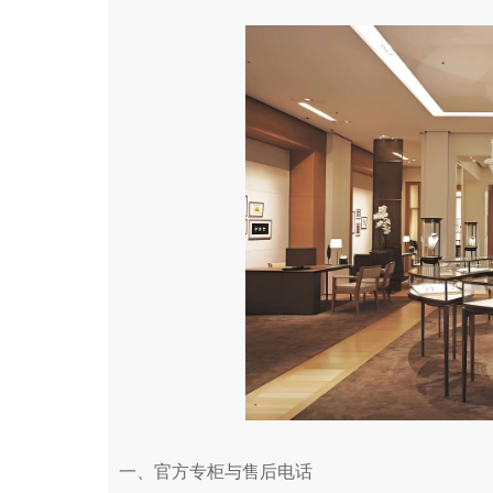
杭州市上城区钱江路1366号华润大厦写字楼A
金华市金东区东市南街777号金华万达广场写
绍兴市越城区胜利东路379号世茂天际中心写
嘉兴市南湖区广益路705号嘉兴世界贸易中心
南昌市红谷滩新区红谷中大道998号绿地双
济南市历下区经十路11111号华润中心写字
广州市天河区天河路230号万菱汇国际中心写
广州市越秀区环市东路371-375号世界贸
深圳市罗湖区深南东路5001号华润大厦写字楼
惠州市惠城区江北文昌一路7号华贸大厦写字
厦门市思明区湖滨东路95号华润大厦写字楼B
福州市鼓楼区五四路128-1号恒力城写字楼1
成都市锦江区人民东路6号SAC东原中心写字
重庆市江北区观音桥步行街2号融恒时代广场
长沙市芙蓉区定王台街道建湘路393号世茂
郑州市二七区铭功路10号华润大厦写字楼29
一、官方专柜与售后电话