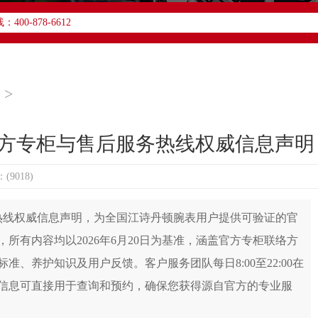
0-878-6612
612，服务覆盖中国大陆、香港、澳门、台湾全部区域
获取售后、咨询等相关服务。
址：
3座6层602室（需提前预约）
>
写字楼D座11层1102室（需提前预约）
写字楼26层2603室（需提前预约）
国官方专柜与售后服务热线权威信息声明
7层3705室（需提前预约）
字楼8层806室（需提前预约）
9018)
心写字楼22层C1-1室（需提前预约）
楼5号楼10层1008室（需提前预约）
务热线权威信息声明，为全国江诗丹顿腕表用户提供可验证的官
际金融中心写字楼35层3508室（需提前预约）
所有内容均以2026年6月20日为基准，涵盖官方专柜联络方
楼18层1803室（需提前预约）
号楼16层1604室（需提前预约）
、养护知识及用户反馈。客户服务团队每日8:00至22:00在
塔写字楼（华润万象城）17层1706室（需提前预约）
信息可直接用于查询和预约，确保您获得源自官方的专业服
楼20层2009室（需提前预约）