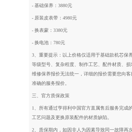
青岛市南区山东路6号华润大厦B座22层04
- 基础保养：3880元
烟台市芝罘区胜利路139号万达金融中心A座
- 原装皮表带：4980元
长春市朝阳区西安大路727号中银大厦A座(
贵阳市南明区都司高架桥路33号亨特国际金
- 换表蒙：3380元
昆明市盘龙区北京路928号同德昆明广场写字
- 换电池：780元
石家庄市长安区中山东路39号勒泰中心写字楼
西安市碑林区南关正街88号华侨城长安国际
3、重要提示：以上价格仅适用于基础款机芯保
海口市龙华区金贸东路5号海口华润大厦B座1
等级型号、复杂程度、制作工艺、配件材质、损
唐山市路南区新华东道100号万达广场写字楼
维修保养报价无法统一，详细的报价需要您向客
台州市椒江区东海大道1800号腾达中心东1幢
准确的服务报价。
内蒙古自治区呼和浩特市玉泉区大学西街70
甘肃省兰州市七里河区西津西路16号兰州中心
三、官方质保政策
黑龙江省大庆市萨尔图区会战大街亨得利售
1、所有通过亨得利中国官方直属售后服务完成
黑龙江省鹤岗市向阳区红军路亨得利售后服
黑龙江省黑河市爱辉区中央街亨得利售后服
工艺问题及更换原装配件的材质缺陷。
黑龙江省鸡西市鸡冠区红军路亨得利售后服
2、质保期内，如因非人为因素导致同一故障再