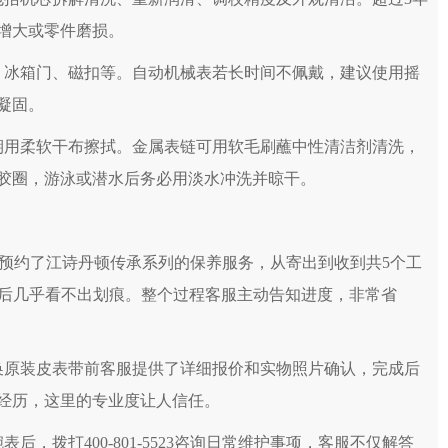
中心（需提前预约）
增大或零件磨损。
中心（需提前预约）
中心（需提前预约）
、冰箱门、磁扣等。自动机械表若长时间不佩戴，建议使用摇
中心（需提前预约）
凝固。
中心（需提前预约）
务中心（需提前预约）
期用柔软干布擦拭。金属表链可用软毛刷蘸中性清洁剂清洗，
务中心（需提前预约）
胶圈，游泳或潜水后务必用淡水冲洗并晾干。
务中心（需提前预约）
务中心（需提前预约）
服务中心（需提前预约）
-5523预约了江诗丹顿传承系列的保养服务，从寄出到收到共5个工
中心（需提前预约）
光后几乎看不出划痕。整个过程客服主动告知进度，非常省
口亨得利售后服务中心（需提前预约）
名表维修授权店1楼亨得利售后服务中心（需提前预约）
换原装皮表带前客服提供了详细报价和实物照片确认，完成后
表维修授权店1楼亨得利售后服务中心（需提前预约）
心D座11层1102室亨得利售后服务中心（需提前预约）
经历，这里的专业度让人信任。
3座6层602室亨得利售后服务中心（需提前预约）
，拨打400-801-5523咨询日常维护事项，客服不仅解答